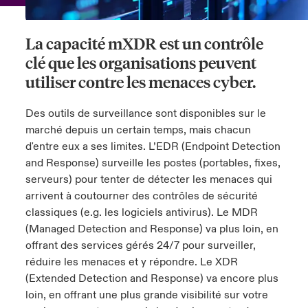
s feux sur le risque lié à la cybersécurité et à la technologie
ondon Market
ondon Market
ondon Market
ondon Market
ondon Market
ondon Market
ondon Market
ondon Market
ondon Market
ondon Market
ondon Market
024
ngs
La capacité mXDR est un contrôle
nited Kingdom
nited Kingdom
nited Kingdom
nited Kingdom
nited Kingdom
nited Kingdom
nited Kingdom
nited Kingdom
nited Kingdom
nited Kingdom
nited Kingdom
clé que les organisations peuvent
Canada (French)
utiliser contre les menaces cyber.
SA
SA
SA
SA
SA
SA
SA
SA
SA
SA
SA
Nous contacter
Des outils de surveillance sont disponibles sur le
sia Pacific
sia Pacific
sia Pacific
sia Pacific
sia Pacific
sia Pacific
sia Pacific
sia Pacific
sia Pacific
sia Pacific
sia Pacific
marché depuis un certain temps, mais chacun
Connexion
d'entre eux a ses limites. L’EDR (Endpoint Detection
atin America
atin America
atin America
atin America
atin America
atin America
atin America
atin America
atin America
atin America
atin America
and Response) surveille les postes (portables, fixes,
Indemnisation
serveurs) pour tenter de détecter les menaces qui
arrivent à coutourner des contrôles de sécurité
classiques (e.g. les logiciels antivirus). Le MDR
Investisseurs
(Managed Detection and Response) va plus loin, en
offrant des services gérés 24/7 pour surveiller,
réduire les menaces et y répondre. Le XDR
(Extended Detection and Response) va encore plus
loin, en offrant une plus grande visibilité sur votre