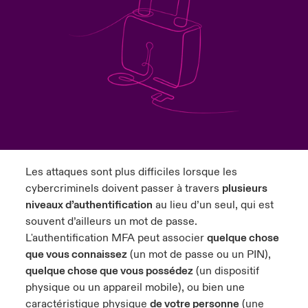
s feux sur le risque lié à la cybersécurité et à la technologie
ondon Market
ondon Market
ondon Market
ondon Market
ondon Market
ondon Market
ondon Market
ondon Market
ondon Market
ondon Market
ondon Market
024
ngs
nited Kingdom
nited Kingdom
nited Kingdom
nited Kingdom
nited Kingdom
nited Kingdom
nited Kingdom
nited Kingdom
nited Kingdom
nited Kingdom
nited Kingdom
Canada (French)
SA
SA
SA
SA
SA
SA
SA
SA
SA
SA
SA
Nous contacter
sia Pacific
sia Pacific
sia Pacific
sia Pacific
sia Pacific
sia Pacific
sia Pacific
sia Pacific
sia Pacific
sia Pacific
sia Pacific
Connexion
atin America
atin America
atin America
atin America
atin America
atin America
atin America
atin America
atin America
atin America
atin America
Les attaques sont plus difficiles lorsque les
Indemnisation
cybercriminels doivent passer à travers
plusieurs
niveaux d’authentification
au lieu d’un seul, qui est
Investisseurs
souvent d’ailleurs un mot de passe.
L'authentification MFA peut associer
quelque chose
que vous connaissez
(un mot de passe ou un PIN),
quelque chose que vous possédez
(un dispositif
physique ou un appareil mobile), ou bien une
caractéristique physique
de votre personne
(une