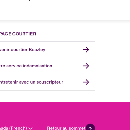
PACE COURTIER
nce
ada (English)
enir courtier Beazley
ope
rmany
re service indemnisation
in
don Market
ntretenir avec un souscripteur
ted Kingdom
A
 Pacific
in America
ada (French)
Retour au sommet