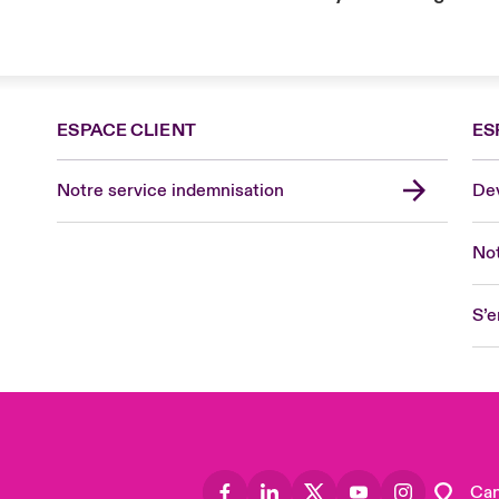
ESPACE CLIENT
ES
Fra
Can
Notre service indemnisation
Dev
Eur
Ge
Not
Spa
Lon
S’e
Uni
US
Asia
Lat
Can