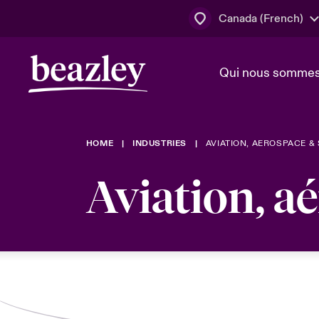
Canada (French)
Qui nous somme
Actus
HOME
INDUSTRIES
AVIATION, AEROSPACE &
Conseil d’ad
Client Cybe
Lumière sur 
direction
géopolitiqu
Aviation, aé
Bonjour Qu
Qui nous sommes
Beazley.
Pleins feux s
cybersécuri
Espace assurés
en 2024