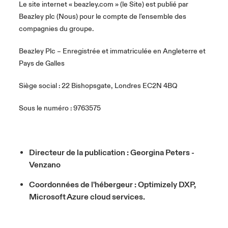
Le site internet « beazley.com » (le Site) est publié par
s feux sur le risque lié à la cybersécurité et à la technologie
Beazley plc (Nous) pour le compte de l'ensemble des
ondon Market
ondon Market
ondon Market
ondon Market
ondon Market
ondon Market
ondon Market
ondon Market
ondon Market
ondon Market
ondon Market
024
ngs
compagnies du groupe.
nited Kingdom
nited Kingdom
nited Kingdom
nited Kingdom
nited Kingdom
nited Kingdom
nited Kingdom
nited Kingdom
nited Kingdom
nited Kingdom
nited Kingdom
Canada (French)
Beazley Plc – Enregistrée et immatriculée en Angleterre et
Pays de Galles
SA
SA
SA
SA
SA
SA
SA
SA
SA
SA
SA
Nous contacter
Siège social : 22 Bishopsgate, Londres EC2N 4BQ
sia Pacific
sia Pacific
sia Pacific
sia Pacific
sia Pacific
sia Pacific
sia Pacific
sia Pacific
sia Pacific
sia Pacific
sia Pacific
Connexion
Sous le numéro : 9763575
atin America
atin America
atin America
atin America
atin America
atin America
atin America
atin America
atin America
atin America
atin America
Indemnisation
Directeur de la publication : Georgina Peters -
Investisseurs
Venzano
Coordonnées de l'hébergeur : Optimizely DXP,
Microsoft Azure cloud services.