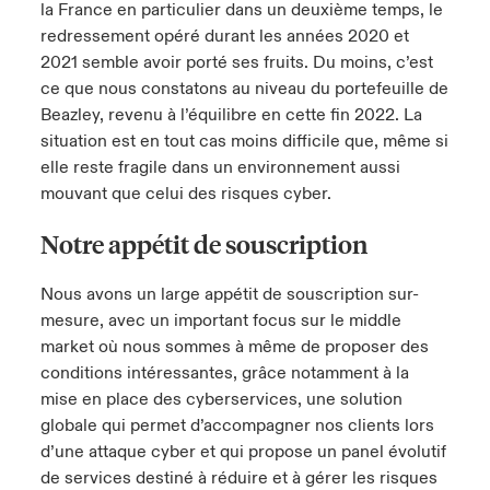
la France en particulier dans un deuxième temps, le
s feux sur le risque lié à la cybersécurité et à la technologie
redressement opéré durant les années 2020 et
ondon Market
ondon Market
ondon Market
ondon Market
ondon Market
ondon Market
ondon Market
ondon Market
ondon Market
ondon Market
ondon Market
024
ngs
2021 semble avoir porté ses fruits. Du moins, c’est
ce que nous constatons au niveau du portefeuille de
nited Kingdom
nited Kingdom
nited Kingdom
nited Kingdom
nited Kingdom
nited Kingdom
nited Kingdom
nited Kingdom
nited Kingdom
nited Kingdom
nited Kingdom
Canada (French)
Beazley, revenu à l’équilibre en cette fin 2022. La
SA
SA
SA
SA
SA
SA
SA
SA
SA
SA
SA
situation est en tout cas moins difficile que, même si
elle reste fragile dans un environnement aussi
Nous contacter
sia Pacific
sia Pacific
sia Pacific
sia Pacific
sia Pacific
sia Pacific
sia Pacific
sia Pacific
sia Pacific
sia Pacific
sia Pacific
mouvant que celui des risques cyber.
Connexion
atin America
atin America
atin America
atin America
atin America
atin America
atin America
atin America
atin America
atin America
atin America
Notre appétit de souscription
Indemnisation
Nous avons un large appétit de souscription sur-
mesure, avec un important focus sur le middle
Investisseurs
market où nous sommes à même de proposer des
conditions intéressantes, grâce notamment à la
mise en place des cyberservices, une solution
globale qui permet d’accompagner nos clients lors
d’une attaque cyber et qui propose un panel évolutif
de services destiné à réduire et à gérer les risques