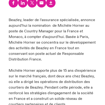
s feux sur le risque lié à la cybersécurité et à la technologie
ondon Market
ondon Market
ondon Market
ondon Market
ondon Market
ondon Market
ondon Market
ondon Market
ondon Market
ondon Market
ondon Market
024
ngs
nited Kingdom
nited Kingdom
nited Kingdom
nited Kingdom
nited Kingdom
nited Kingdom
nited Kingdom
nited Kingdom
nited Kingdom
nited Kingdom
nited Kingdom
Beazley, leader de l’assurance spécialisée, annonce
Canada (French)
aujourd’hui la nomination de Michèle Horner au
SA
SA
SA
SA
SA
SA
SA
SA
SA
SA
SA
poste de Country Manager pour la France et
Nous contacter
Monaco, à compter d’aujourd’hui. Basée à Paris,
sia Pacific
sia Pacific
sia Pacific
sia Pacific
sia Pacific
sia Pacific
sia Pacific
sia Pacific
sia Pacific
sia Pacific
sia Pacific
Michèle Horner se concentra sur le développement
des activités de Beazley en France tout en
Connexion
atin America
atin America
atin America
atin America
atin America
atin America
atin America
atin America
atin America
atin America
atin America
conservant son poste actuel de Responsable
Distribution France.
Indemnisation
Michèle Horner apporte plus de 15 ans d'expérience
Investisseurs
sur le marché français, dont deux ans chez Beazley,
où elle a dirigé les opérations de distribution des
courtiers de Beazley. Pendant cette période, elle a
renforcé les stratégies d'engagement de la société
en France et a construit un solide réseau de
courtiers partenaires et de clients.