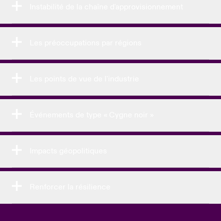
Instabilité de la chaîne d'approvisionnement
Les préoccupations par régions
Les points de vue de l'industrie
Événements de type « Cygne noir »
Impacts géopolitiques
Renforcer la résilience