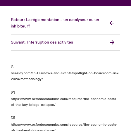
Retour : La réglementation – un catalyseur ou un
inhibiteur?
Suivant : Interruption des activités
[1]
beazley.com/en-US/news-and-events/spotlight-on-boardroom-risk-
2024/methodology/
[2]
https://www.oxfordeconomics.com/resource/the-economic-costs-
of-the-key-bridge-collapse/
[3]
https://www.oxfordeconomics.com/resource/the-economic-costs-
of-the-key-bridge-collapse/