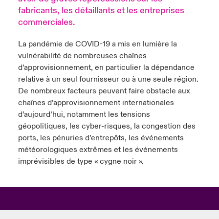
fabricants, les détaillants et les entreprises
s feux sur le risque lié à la cybersécurité et à la technologie
ondon Market
ondon Market
ondon Market
ondon Market
ondon Market
ondon Market
ondon Market
ondon Market
ondon Market
ondon Market
ondon Market
024
commerciales.
ngs
nited Kingdom
nited Kingdom
nited Kingdom
nited Kingdom
nited Kingdom
nited Kingdom
nited Kingdom
nited Kingdom
nited Kingdom
nited Kingdom
nited Kingdom
La pandémie de COVID-19 a mis en lumière la
Canada (French)
vulnérabilité de nombreuses chaînes
SA
SA
SA
SA
SA
SA
SA
SA
SA
SA
SA
d’approvisionnement, en particulier la dépendance
Nous contacter
relative à un seul fournisseur ou à une seule région.
sia Pacific
sia Pacific
sia Pacific
sia Pacific
sia Pacific
sia Pacific
sia Pacific
sia Pacific
sia Pacific
sia Pacific
sia Pacific
De nombreux facteurs peuvent faire obstacle aux
Connexion
chaînes d’approvisionnement internationales
atin America
atin America
atin America
atin America
atin America
atin America
atin America
atin America
atin America
atin America
atin America
d’aujourd’hui, notamment les tensions
géopolitiques, les cyber-risques, la congestion des
Indemnisation
ports, les pénuries d’entrepôts, les événements
météorologiques extrêmes et les événements
Investisseurs
imprévisibles de type « cygne noir ».