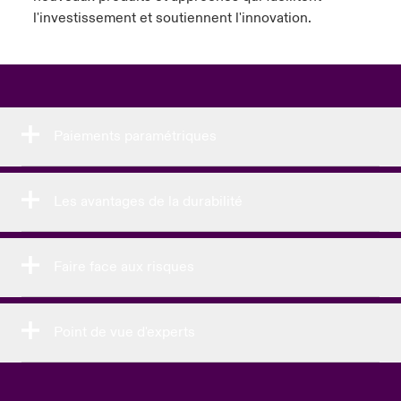
l'investissement et soutiennent l'innovation.
Paiements paramétriques
Les avantages de la durabilité
Faire face aux risques
Point de vue d'experts