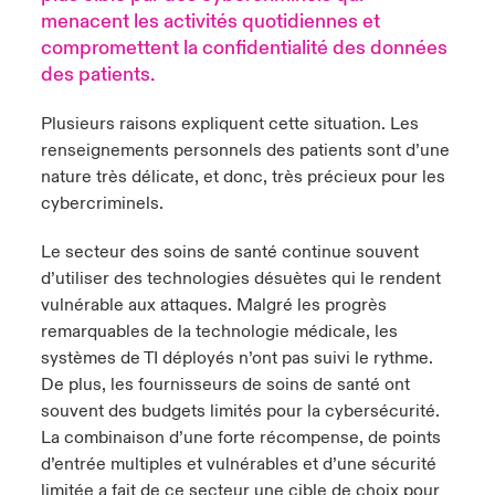
menacent les activités quotidiennes et
s feux sur le risque lié à la cybersécurité et à la technologie
ondon Market
ondon Market
ondon Market
ondon Market
ondon Market
ondon Market
ondon Market
ondon Market
ondon Market
ondon Market
ondon Market
compromettent la confidentialité des données
024
ngs
des patients.
nited Kingdom
nited Kingdom
nited Kingdom
nited Kingdom
nited Kingdom
nited Kingdom
nited Kingdom
nited Kingdom
nited Kingdom
nited Kingdom
nited Kingdom
Canada (French)
Plusieurs raisons expliquent cette situation. Les
SA
SA
SA
SA
SA
SA
SA
SA
SA
SA
SA
renseignements personnels des patients sont d’une
Nous contacter
nature très délicate, et donc, très précieux pour les
sia Pacific
sia Pacific
sia Pacific
sia Pacific
sia Pacific
sia Pacific
sia Pacific
sia Pacific
sia Pacific
sia Pacific
sia Pacific
cybercriminels.
Connexion
atin America
atin America
atin America
atin America
atin America
atin America
atin America
atin America
atin America
atin America
atin America
Le secteur des soins de santé continue souvent
d’utiliser des technologies désuètes qui le rendent
Indemnisation
vulnérable aux attaques. Malgré les progrès
remarquables de la technologie médicale, les
Investisseurs
systèmes de TI déployés n’ont pas suivi le rythme.
De plus, les fournisseurs de soins de santé ont
souvent des budgets limités pour la cybersécurité.
La combinaison d’une forte récompense, de points
d’entrée multiples et vulnérables et d’une sécurité
limitée a fait de ce secteur une cible de choix pour