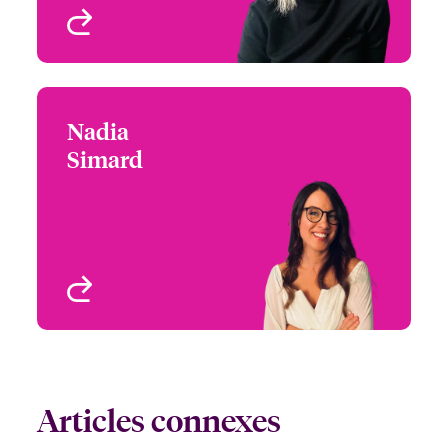
Voir le profil
Nadia
Nadia Simard
Simard
+1 (416) 777 7935
Underwriter - Specialties
Email Nadia
& US Programs
Toronto, Canada
Voir le profil
Articles connexes