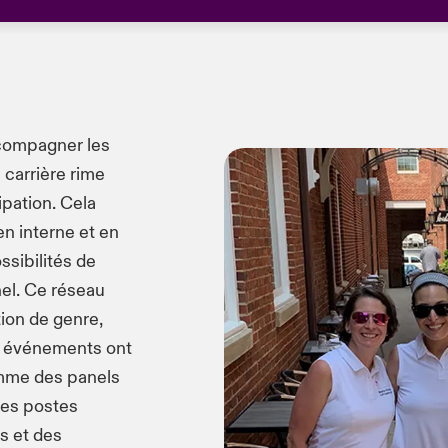
ccompagner les
 carrière rime
ipation. Cela
n interne et en
ssibilités de
el. Ce réseau
tion de genre,
rs événements ont
omme des panels
es postes
es et des