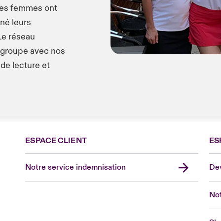
 les femmes ont
né leurs
 Le réseau
 groupe avec nos
de lecture et
ESPACE CLIENT
ES
Fra
Can
Notre service indemnisation
Dev
Eur
Ge
Not
Spa
Lon