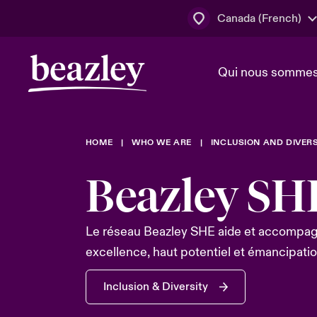
Canada (French)
Qui nous somme
Actus
HOME
WHO WE ARE
INCLUSION AND DIVERS
Conseil d’ad
Client Cybe
Lumière sur 
direction
géopolitiqu
Beazley SH
Bonjour Qu
Qui nous sommes
Beazley.
Pleins feux s
Le réseau Beazley SHE aide et accompagn
cybersécuri
Espace assurés
excellence, haut potentiel et émancipatio
en 2024
Inclusion & Diversity