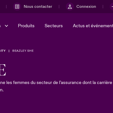
Nous contacter
Connexion
s
Produits
Secteurs
Actus et événemen
ITY
BEAZLEY SHE
ministration et
r
Lumière sur la transformatio
l'incertitude
Culture et valeurs
technologique et risque cyb
e et économique 2025
E
2025
ébec, nous sommes
Ratings
ur le risque lié à la
e les femmes du secteur de l’assurance dont la carrière
té et à la technologie
n.