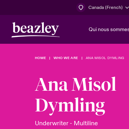
Canada (French)
Qui nous somme
Actus
HOME
WHO WE ARE
ANA MISOL DYMLING
Conseil d’ad
Client Cybe
Lumière sur 
direction
géopolitiqu
Ana Misol
Bonjour Qu
Qui nous sommes
Beazley.
Pleins feux s
cybersécuri
Dymling
Espace assurés
en 2024
Underwriter - Multiline