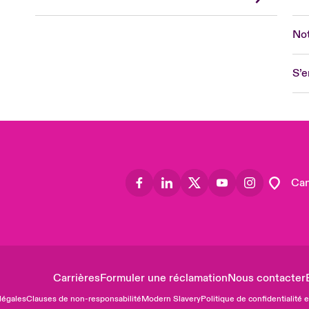
Eur
Ge
Not
Spa
Lon
S’e
Uni
US
Asia
Lat
Can
Carrières
Formuler une réclamation
Nous contacter
légales
Clauses de non-responsabilité
Modern Slavery
Politique de confidentialité 