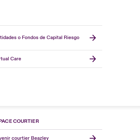
tidades o Fondos de Capital Riesgo
rtual Care
PACE COURTIER
nce
ada (English)
enir courtier Beazley