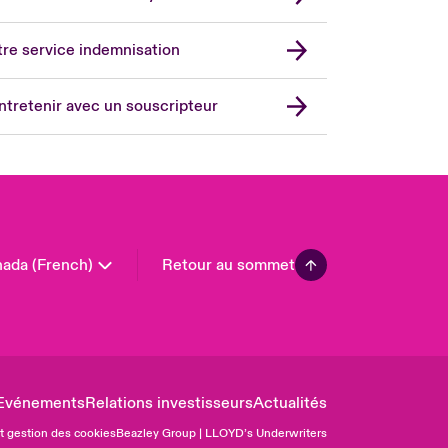
ope
rmany
re service indemnisation
in
don Market
ntretenir avec un souscripteur
ted Kingdom
A
 Pacific
in America
ada (French)
Retour au sommet
Evénements
Relations investisseurs
Actualités
et gestion des cookies
Beazley Group | LLOYD’s Underwriters