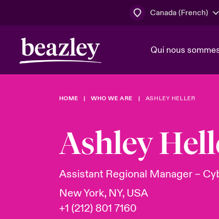
Canada (French)
Qui nous somme
Actus
HOME
WHO WE ARE
ASHLEY HELLER
Conseil d’ad
Client Cybe
Lumière sur 
direction
géopolitiqu
Ashley Hell
Bonjour Qu
Qui nous sommes
Beazley.
Pleins feux s
cybersécuri
Espace assurés
Assistant Regional Manager – Cy
en 2024
New York, NY, USA
+1 (212) 801 7160