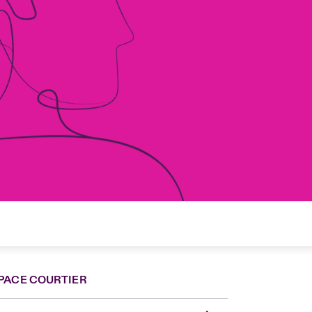
PACE COURTIER
nce
ada (English)