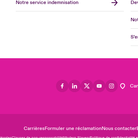
Notre service indemnisation
Dev
Eur
Ge
Not
Spa
Lon
S’e
Uni
US
Asia
Lat
Can
Carrières
Formuler une réclamation
Nous contacter
légales
Clauses de non-responsabilité
Modern Slavery
Politique de confidentialité 