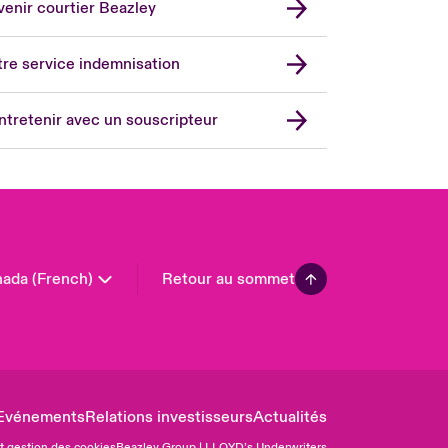
enir courtier Beazley
ope
rmany
re service indemnisation
in
don Market
ntretenir avec un souscripteur
ted Kingdom
A
 Pacific
in America
ada (French)
Retour au sommet
Evénements
Relations investisseurs
Actualités
et gestion des cookies
Beazley Group | LLOYD’s Underwriters