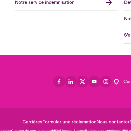
Notre service indemnisation
Dev
Eur
Ge
Not
Spa
Lon
S’e
Uni
US
Asia
Lat
Can
Carrières
Formuler une réclamation
Nous contacter
légales
Clauses de non-responsabilité
Modern Slavery
Politique de confidentialité 