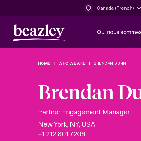
Canada (French)
Qui nous somme
Actus
HOME
WHO WE ARE
BRENDAN DUNN
Conseil d’ad
Client Cybe
Lumière sur 
direction
géopolitiqu
Brendan D
Bonjour Qu
Qui nous sommes
Beazley.
Pleins feux s
cybersécuri
Espace assurés
Partner Engagement Manager
en 2024
New York, NY, USA
+1 212 801 7206