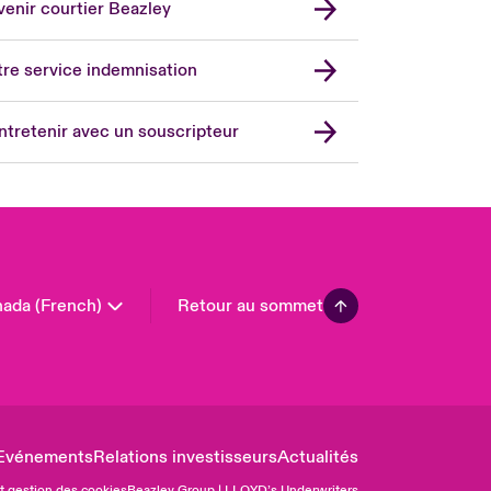
enir courtier Beazley
ope
rmany
re service indemnisation
in
don Market
ntretenir avec un souscripteur
ted Kingdom
A
 Pacific
in America
ada (French)
Retour au sommet
Evénements
Relations investisseurs
Actualités
et gestion des cookies
Beazley Group | LLOYD’s Underwriters