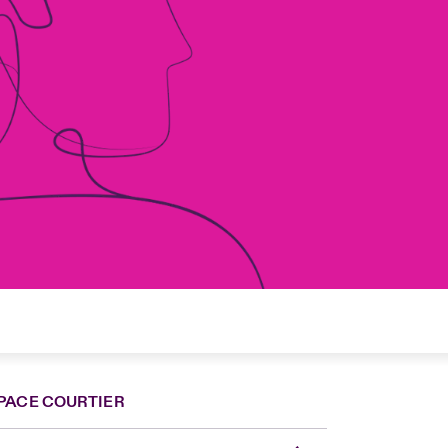
PACE COURTIER
nce
ada (English)