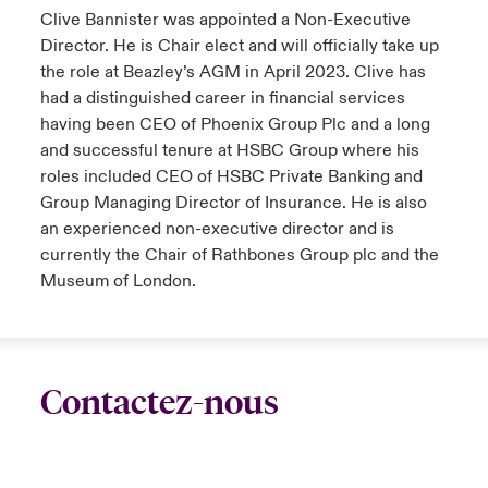
Clive Bannister was appointed a Non-Executive
s feux sur le risque lié à la cybersécurité et à la technologie
ondon Market
ondon Market
ondon Market
ondon Market
ondon Market
ondon Market
ondon Market
ondon Market
ondon Market
ondon Market
ondon Market
Director. He is Chair elect and will officially take up
024
ngs
the role at Beazley’s AGM in April 2023. Clive has
nited Kingdom
nited Kingdom
nited Kingdom
nited Kingdom
nited Kingdom
nited Kingdom
nited Kingdom
nited Kingdom
nited Kingdom
nited Kingdom
nited Kingdom
had a distinguished career in financial services
Canada (French)
having been CEO of Phoenix Group Plc and a long
SA
SA
SA
SA
SA
SA
SA
SA
SA
SA
SA
and successful tenure at HSBC Group where his
Nous contacter
roles included CEO of HSBC Private Banking and
sia Pacific
sia Pacific
sia Pacific
sia Pacific
sia Pacific
sia Pacific
sia Pacific
sia Pacific
sia Pacific
sia Pacific
sia Pacific
Group Managing Director of Insurance. He is also
Connexion
an experienced non-executive director and is
atin America
atin America
atin America
atin America
atin America
atin America
atin America
atin America
atin America
atin America
atin America
currently the Chair of Rathbones Group plc and the
Museum of London.
Indemnisation
Investisseurs
Contactez-nous