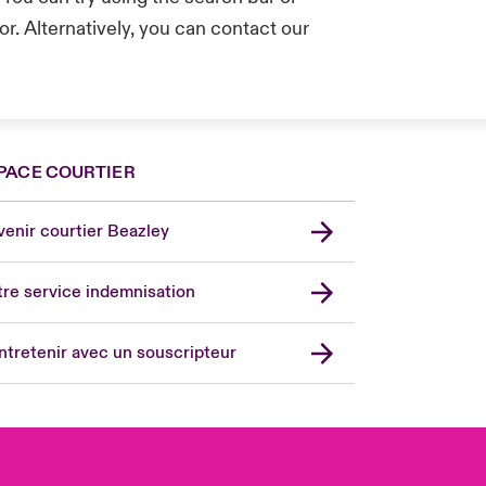
r. Alternatively, you can contact our
.
PACE COURTIER
nce
ada (English)
enir courtier Beazley
ope
rmany
re service indemnisation
in
don Market
ntretenir avec un souscripteur
ted Kingdom
A
 Pacific
in America