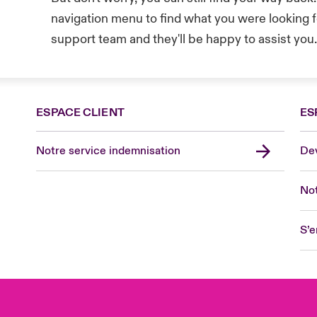
navigation menu to find what you were looking fo
support team and they'll be happy to assist you
ESPACE CLIENT
ES
Fra
Can
Notre service indemnisation
Dev
Eur
Ge
Not
Spa
Lon
S’e
Uni
US
Asia
Lat