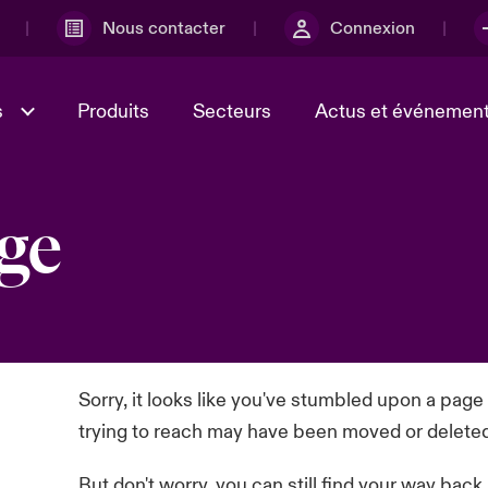
Nous contacter
Connexion
s
Produits
Secteurs
Actus et événemen
ge
ministration et
r
Lumière sur la transformatio
l'incertitude
Culture et valeurs
technologique et risque cyb
e et économique 2025
2025
ébec, nous sommes
Ratings
ur le risque lié à la
té et à la technologie
Sorry, it looks like you've stumbled upon a page
trying to reach may have been moved or delete
But don't worry, you can still find your way back