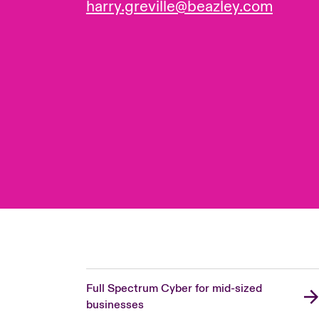
harry.greville@beazley.com
Full Spectrum Cyber for mid-sized
businesses