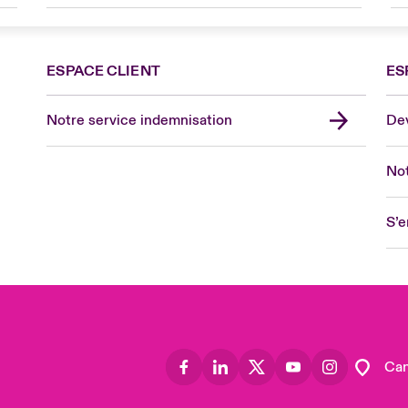
ESPACE CLIENT
ES
Fra
Can
Notre service indemnisation
Dev
Eur
Ge
Not
Spa
Lon
S’e
Uni
US
Asia
Lat
Can