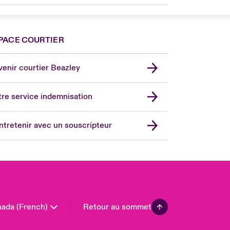
PACE COURTIER
nce
ada (English)
enir courtier Beazley
ope
rmany
re service indemnisation
in
don Market
ntretenir avec un souscripteur
ted Kingdom
A
 Pacific
in America
ada (French)
Retour au sommet