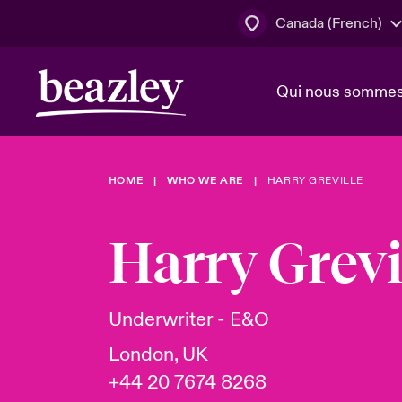
Canada (French)
Qui nous somme
Actus
HOME
WHO WE ARE
HARRY GREVILLE
Conseil d’ad
Client Cybe
Lumière sur 
direction
géopolitiqu
Harry Grevi
Bonjour Qu
Qui nous sommes
Beazley.
Pleins feux s
cybersécuri
Espace assurés
Underwriter - E&O
en 2024
London, UK
+44 20 7674 8268