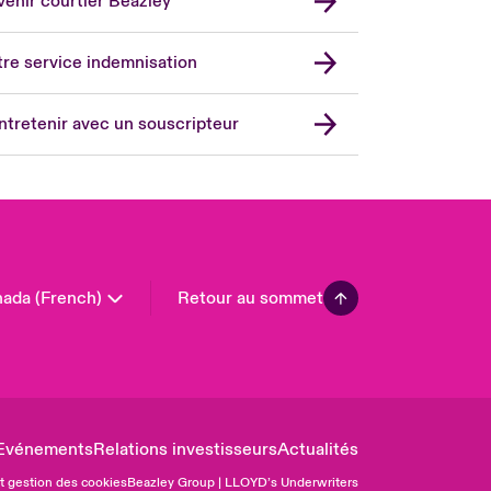
enir courtier Beazley
ope
rmany
re service indemnisation
in
don Market
ntretenir avec un souscripteur
ted Kingdom
A
 Pacific
in America
ada (French)
Retour au sommet
Evénements
Relations investisseurs
Actualités
et gestion des cookies
Beazley Group | LLOYD’s Underwriters