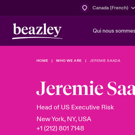
Canada (French)
Qui nous somme
Actus
HOME
WHO WE ARE
JEREMIE SAADA
Conseil d’ad
Client Cybe
Lumière sur 
direction
géopolitiqu
Jeremie Sa
Bonjour Qu
Qui nous sommes
Beazley.
Pleins feux s
cybersécuri
Espace assurés
Head of US Executive Risk
en 2024
New York, NY, USA
+1 (212) 801 7148