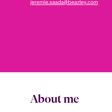
jeremie.saada@beazley.com
About me