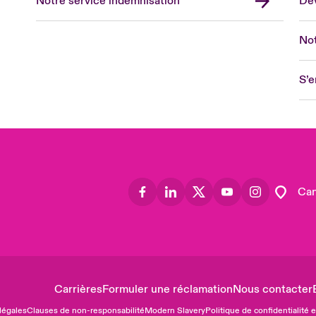
Notre service indemnisation
Dev
Eur
Ge
Not
Spa
Lon
S’e
Uni
US
Asia
Lat
Can
Carrières
Formuler une réclamation
Nous contacter
légales
Clauses de non-responsabilité
Modern Slavery
Politique de confidentialité 