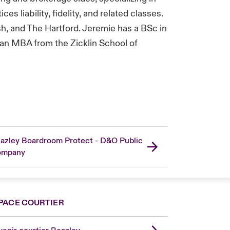
es liability, fidelity, and related classes.
sh, and The Hartford. Jeremie has a BSc in
 an MBA from the Zicklin School of
azley Boardroom Protect - D&O Public
ompany
PACE COURTIER
nce
ada (English)