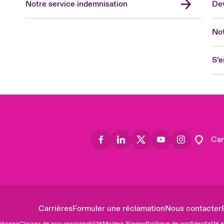
Notre service indemnisation
Dev
Eur
Ge
Not
Spa
Lon
S’e
Uni
US
Asia
Lat
Can
Carrières
Formuler une réclamation
Nous contacter
légales
Clauses de non-responsabilité
Modern Slavery
Politique de confidentialité 