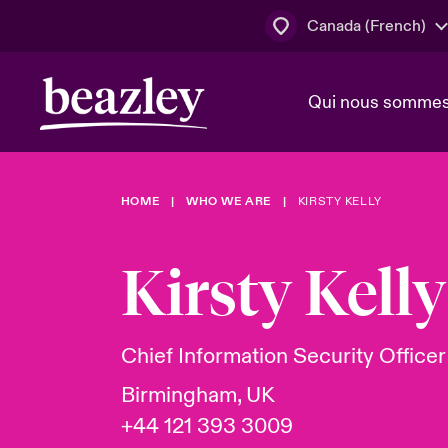
Canada (French)
Qui nous somme
Actus
HOME
WHO WE ARE
KIRSTY KELLY
Conseil d’ad
Client Cybe
Lumière sur 
direction
géopolitiqu
Kirsty Kelly
Bonjour Qu
Qui nous sommes
Beazley.
Pleins feux s
cybersécuri
Espace assurés
Chief Information Security Officer
en 2024
Birmingham, UK
+44 121 393 3009