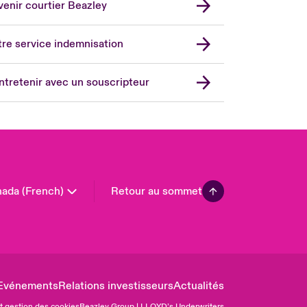
enir courtier Beazley
ope
rmany
re service indemnisation
in
don Market
ntretenir avec un souscripteur
ted Kingdom
A
 Pacific
in America
ada (French)
Retour au sommet
Evénements
Relations investisseurs
Actualités
et gestion des cookies
Beazley Group | LLOYD’s Underwriters