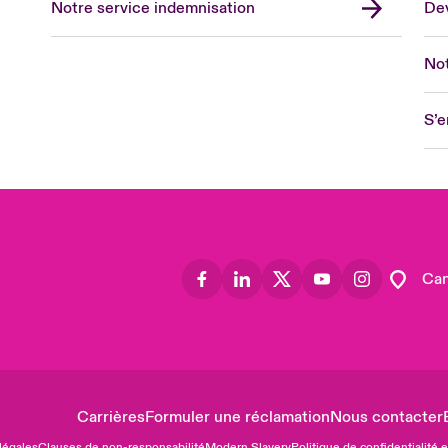
Notre service indemnisation
Dev
Eur
Ge
Not
Spa
Lon
S’e
Uni
US
Asia
Lat
Can
Carrières
Formuler une réclamation
Nous contacter
légales
Clauses de non-responsabilité
Modern Slavery
Politique de confidentialité 