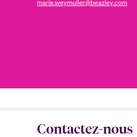
marie.weymuller@beazley.com
Contactez-nous