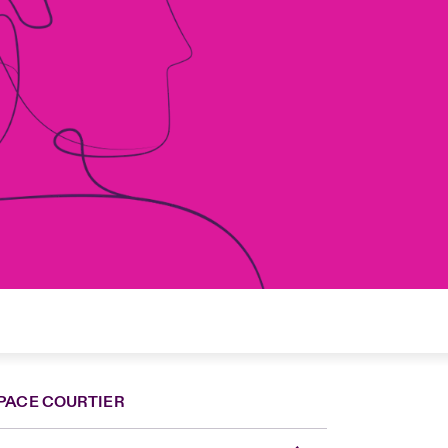
PACE COURTIER
nce
ada (English)