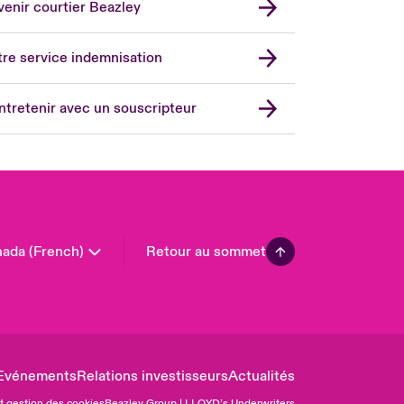
enir courtier Beazley
ope
rmany
re service indemnisation
in
don Market
ntretenir avec un souscripteur
ted Kingdom
A
 Pacific
in America
ada (French)
Retour au sommet
Evénements
Relations investisseurs
Actualités
et gestion des cookies
Beazley Group | LLOYD’s Underwriters