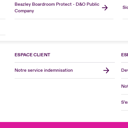
Beazley Boardroom Protect - D&O Public
Si
Company
ESPACE CLIENT
ES
Fra
Can
Notre service indemnisation
Dev
Eur
Ge
Not
Spa
Lon
S’e
Uni
US
Asia