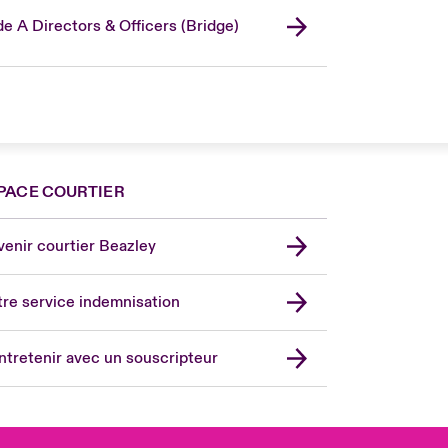
de A Directors & Officers (Bridge)
PACE COURTIER
nce
ada (English)
enir courtier Beazley
ope
rmany
re service indemnisation
in
don Market
ntretenir avec un souscripteur
ted Kingdom
A
 Pacific