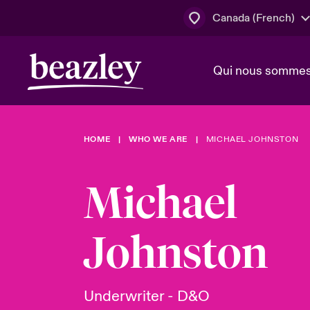
Canada (French)
Qui nous somme
Actus
HOME
WHO WE ARE
MICHAEL JOHNSTON
Conseil d’ad
Client Cybe
Lumière sur 
direction
géopolitiqu
Michael
Bonjour Qu
Qui nous sommes
Beazley.
Pleins feux s
cybersécuri
Johnston
Espace assurés
en 2024
Underwriter - D&O