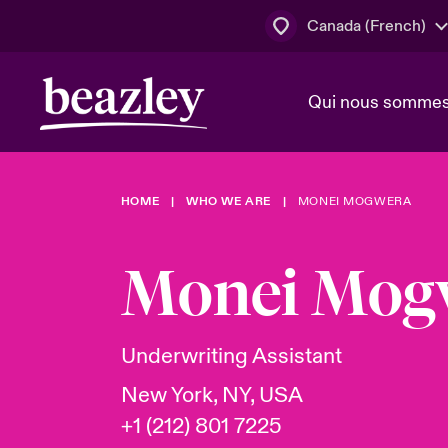
Canada (French)
Qui nous somme
Actus
HOME
WHO WE ARE
MONEI MOGWERA
Conseil d’ad
Client Cybe
Lumière sur 
direction
géopolitiqu
Monei Mog
Bonjour Qu
Qui nous sommes
Beazley.
Pleins feux s
cybersécuri
Espace assurés
Underwriting Assistant
en 2024
New York, NY, USA
+1 (212) 801 7225