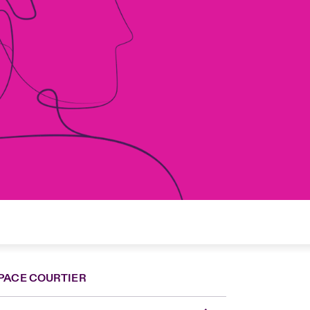
PACE COURTIER
nce
ada (English)