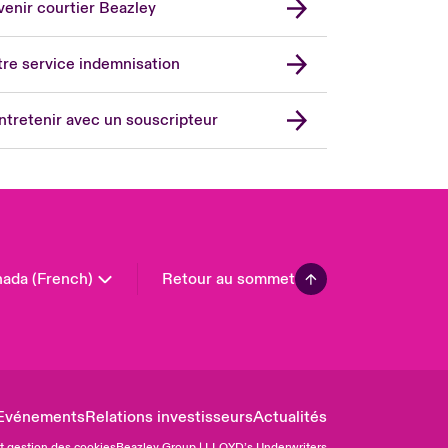
enir courtier Beazley
ope
rmany
re service indemnisation
in
don Market
ntretenir avec un souscripteur
ted Kingdom
A
 Pacific
in America
ada (French)
Retour au sommet
Evénements
Relations investisseurs
Actualités
et gestion des cookies
Beazley Group | LLOYD’s Underwriters