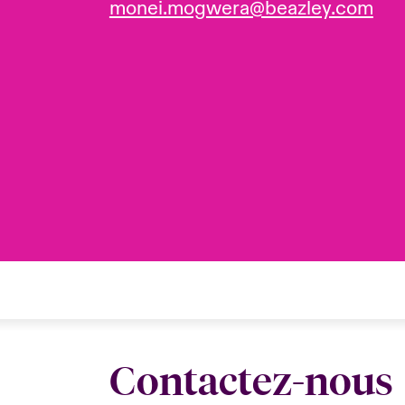
monei.mogwera@beazley.com
Contactez-nous