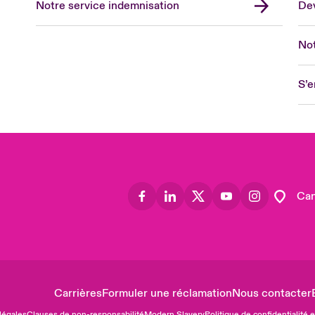
Notre service indemnisation
Dev
Eur
Ge
Not
Spa
Lon
S’e
Uni
US
Asia
Lat
Can
Carrières
Formuler une réclamation
Nous contacter
légales
Clauses de non-responsabilité
Modern Slavery
Politique de confidentialité 