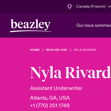
Canada (French)
Qui nous somme
Actus
HOME
WHO WE ARE
NYLA RIVARDE
Conseil d’ad
Client Cybe
Lumière sur 
direction
géopolitiqu
Nyla Rivar
Bonjour Qu
Qui nous sommes
Beazley.
Pleins feux s
cybersécuri
Espace assurés
Assistant Underwriter
en 2024
Atlanta, GA, USA
+1 (770) 351 1748