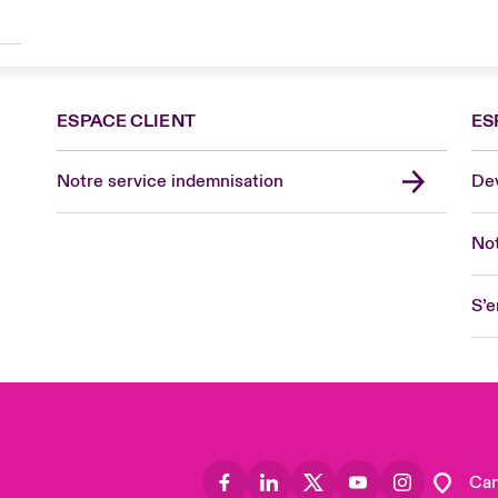
ESPACE CLIENT
ES
Fra
Can
Notre service indemnisation
Dev
Eur
Ge
Not
Spa
Lon
S’e
Uni
US
Asia
Lat
Can