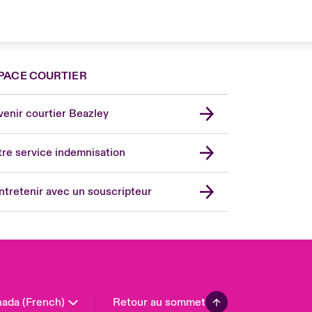
PACE COURTIER
nce
ada (English)
enir courtier Beazley
ope
rmany
re service indemnisation
in
don Market
ntretenir avec un souscripteur
ted Kingdom
A
 Pacific
in America
ada (French)
Retour au sommet