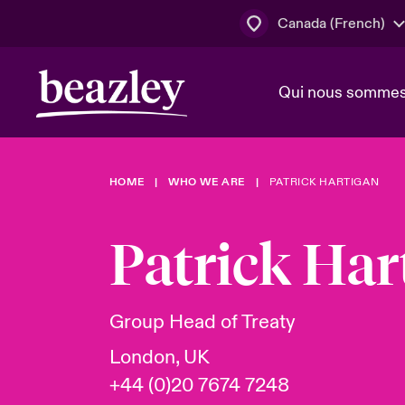
Canada (French)
Qui nous somme
Actus
HOME
WHO WE ARE
PATRICK HARTIGAN
Conseil d’ad
Client Cybe
Lumière sur 
direction
géopolitiqu
Patrick Har
Bonjour Qu
Qui nous sommes
Beazley.
Pleins feux s
cybersécuri
Espace assurés
Group Head of Treaty
en 2024
London, UK
+44 (0)20 7674 7248