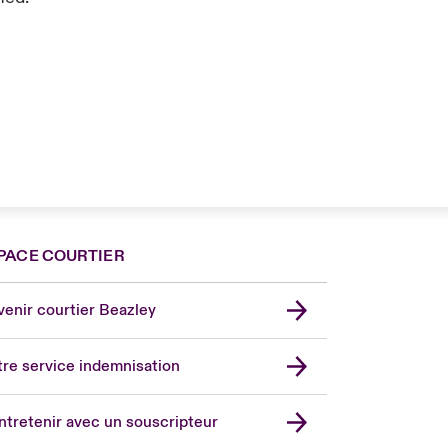
PACE COURTIER
nce
ada (English)
enir courtier Beazley
ope
rmany
re service indemnisation
in
don Market
ntretenir avec un souscripteur
ted Kingdom