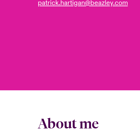
patrick.hartigan@beazley.com
About me