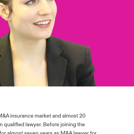
 M&A insurance market and almost 20
qualified lawyer. Before joining the
for almost seven years as M&A lawyer for