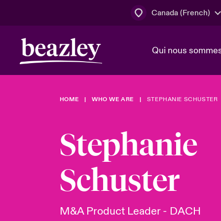
Canada (French)
Qui nous somme
Actus
HOME
WHO WE ARE
STEPHANIE SCHUSTER
Conseil d’ad
Client Cybe
Lumière sur 
direction
géopolitiqu
Stephanie
Bonjour Qu
Qui nous sommes
Beazley.
Pleins feux s
cybersécuri
Schuster
Espace assurés
en 2024
M&A Product Leader - DACH