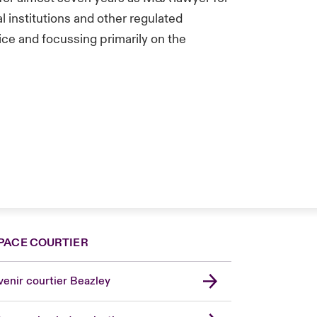
al institutions and other regulated
ice and focussing primarily on the
PACE COURTIER
nce
ada (English)
enir courtier Beazley
ope
rmany