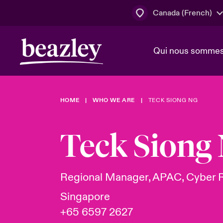
Canada (French)
Qui nous somme
Actus
HOME
WHO WE ARE
TECK SIONG NG
Conseil d’ad
Client Cybe
Lumière sur 
direction
géopolitiqu
Teck Siong
Bonjour Qu
Qui nous sommes
Beazley.
Pleins feux s
cybersécuri
Espace assurés
Regional Manager, APAC, Cyber 
en 2024
Singapore
+65 6597 2627