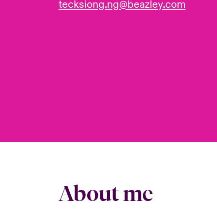
tecksiong.ng@beazley.com
About me