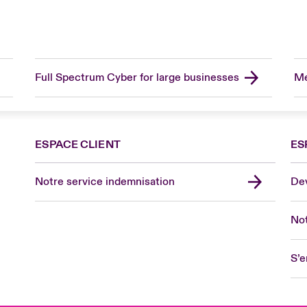
Full Spectrum Cyber for large businesses
Me
ESPACE CLIENT
ES
Fra
Can
Notre service indemnisation
Dev
Eur
Ge
Not
Spa
Lon
S’e
Uni
US