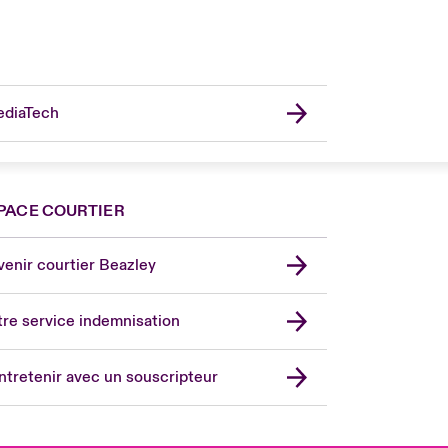
diaTech
PACE COURTIER
nce
ada (English)
enir courtier Beazley
ope
rmany
re service indemnisation
in
don Market
ntretenir avec un souscripteur
ted Kingdom
A