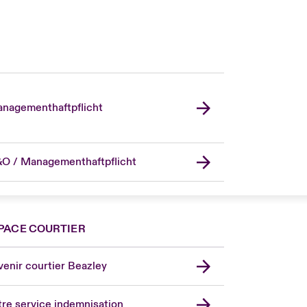
nagementhaftpflicht
O / Managementhaftpflicht
PACE COURTIER
nce
ada (English)
enir courtier Beazley
ope
rmany
re service indemnisation