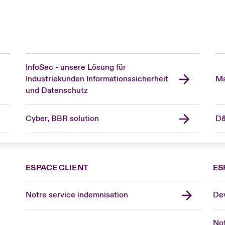
InfoSec - unsere Lösung für
Industriekunden Informationssicherheit
Ma
und Datenschutz
Cyber, BBR solution
D&
ESPACE CLIENT
ES
Fra
Can
Notre service indemnisation
Dev
Eur
Ge
Not