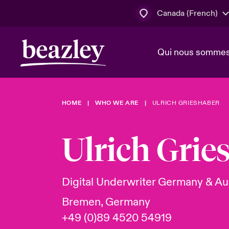
Canada (French)
Qui nous somme
Actus
HOME
WHO WE ARE
ULRICH GRIESHABER
Conseil d’ad
Client Cybe
Lumière sur 
direction
géopolitiqu
Ulrich Grie
Bonjour Qu
Qui nous sommes
Beazley.
Pleins feux s
cybersécuri
Espace assurés
Digital Underwriter Germany & Au
en 2024
Bremen, Germany
+49 (0)89 4520 54919