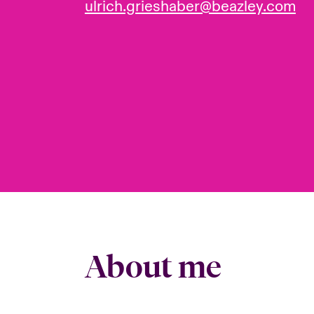
ulrich.grieshaber@beazley.com
About me