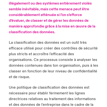
illégalement ou des systèmes entièrement violés
semble inévitable, mais cette menace peut être
anada (French)
anada (French)
anada (French)
anada (French)
anada (French)
anada (French)
anada (French)
anada (French)
anada (French)
anada (French)
anada (French)
France
pe Beazley
ère sur les risques environnementaux et climatiques 2025
considérablement atténuée si l'on s'efforce
urope
urope
urope
urope
urope
urope
urope
urope
urope
urope
urope
d'évaluer, de classer et de gérer les données de
Nous contacter
 Spectrum Cyber
manière approfondie grâce à la mise en œuvre de la
ermany
ermany
ermany
ermany
ermany
ermany
ermany
ermany
ermany
ermany
ermany
classification des données.
Connexion
ley nomme Michèle Horner au poste de Country Manage
pain
pain
pain
pain
pain
pain
pain
pain
pain
pain
pain
La classification des données est un outil très
ce
efficace utilisé pour créer des contrôles de sécurité
Indemnisation
atin America
atin America
atin America
atin America
atin America
atin America
atin America
atin America
atin America
atin America
atin America
plus stricts et accroître l'efficacité des
rdéfense : le mXDR, une solution de détection et réponse
organisations. Ce processus consiste à analyser les
Investor Relations
ncidents
données contenues dans ton organisation, puis à les
classer en fonction de leur niveau de confidentialité
ncidents Cybers qui auraient pu être évités
et de risque.
Une politique de classification des données est
nécessaire pour établir fermement les lignes
directrices relatives au traitement des informations
et des données de l'entreprise dans le cadre de la