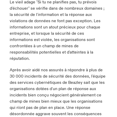
Le vieil adage "Si tu ne planifies pas, tu prévois
d'échouer" se vérifie dans de nombreux domaines ;
anada (French)
anada (French)
anada (French)
anada (French)
anada (French)
anada (French)
anada (French)
anada (French)
anada (French)
anada (French)
anada (French)
France
pe Beazley
ère sur les risques environnementaux et climatiques 2025
la sécurité de l'information et la réponse aux
violations de données ne font pas exception. Les
urope
urope
urope
urope
urope
urope
urope
urope
urope
urope
urope
Nous contacter
informations sont un atout précieux pour chaque
 Spectrum Cyber
ermany
ermany
ermany
ermany
ermany
ermany
ermany
ermany
ermany
ermany
ermany
entreprise, et lorsque la sécurité de ces
informations est violée, les organisations sont
Connexion
ley nomme Michèle Horner au poste de Country Manage
pain
pain
pain
pain
pain
pain
pain
pain
pain
pain
pain
confrontées à un champ de mines de
ce
responsabilités potentielles et d'atteintes à la
Indemnisation
atin America
atin America
atin America
atin America
atin America
atin America
atin America
atin America
atin America
atin America
atin America
réputation.
rdéfense : le mXDR, une solution de détection et réponse
Investor Relations
ncidents
Après avoir aidé nos assurés à répondre à plus de
30 000 incidents de sécurité des données, l'équipe
des services cybernétiques de Beazley sait que les
ncidents Cybers qui auraient pu être évités
organisations dotées d'un plan de réponse aux
incidents bien conçu négocient généralement ce
champ de mines bien mieux que les organisations
qui n'ont pas de plan en place. Une réponse
désordonnée aggrave souvent les conséquences