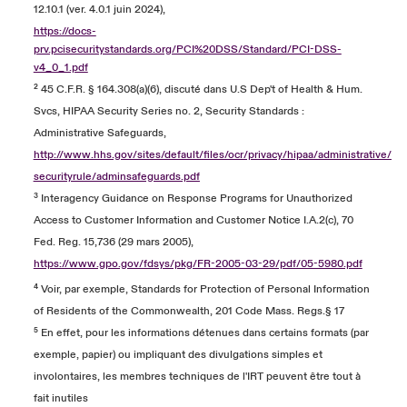
12.10.1 (ver. 4.0.1 juin 2024),
https://docs-
prv.pcisecuritystandards.org/PCI%20DSS/Standard/PCI-DSS-
v4_0_1.pdf
² 45 C.F.R. § 164.308(a)(6), discuté dans U.S Dep't of Health & Hum.
Svcs, HIPAA Security Series no. 2, Security Standards :
Administrative Safeguards,
http://www.hhs.gov/sites/default/files/ocr/privacy/hipaa/administrative/
securityrule/adminsafeguards.pdf
³ Interagency Guidance on Response Programs for Unauthorized
Access to Customer Information and Customer Notice I.A.2(c), 70
Fed. Reg. 15,736 (29 mars 2005),
https://www.gpo.gov/fdsys/pkg/FR-2005-03-29/pdf/05-5980.pdf
⁴ Voir, par exemple, Standards for Protection of Personal Information
of Residents of the Commonwealth, 201 Code Mass. Regs.§
17
⁵ En effet, pour les informations détenues dans certains formats (par
exemple, papier) ou impliquant des divulgations simples et
involontaires, les membres techniques de l'IRT peuvent être tout à
fait inutiles