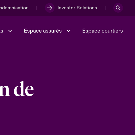
Indemnisation
Investor Relations
ts
Espace assurés
Espace courtiers
Lumière sur la transition
Culture et valeurs
énergétique 2026
n de
iques
Full Spectrum Cyber
e
Les Incidents Cybers qui auraient
onse
pu être évités