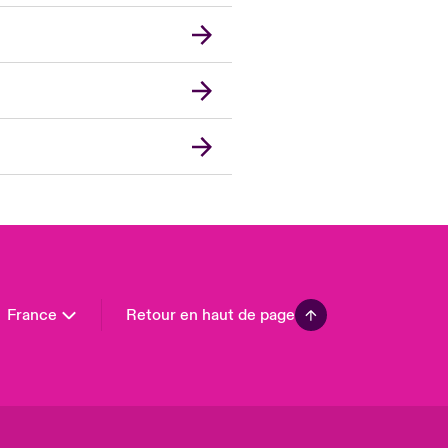
don Market
ted Kingdom
A
 Pacific
da (English)
ada (French)
ope
many
in
n America
France
Retour en haut de page