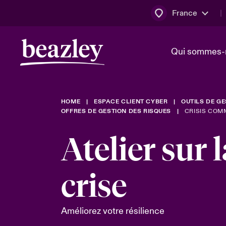
France
Qui sommes-
HOME
ESPACE CLIENT CYBER
OUTILS DE G
Conseil d’ad
Client Cybe
Bowler bro
OFFRES DE GESTION DES RISQUES
CRISIS COM
direction
Atelier sur
Nous rejoin
Lumière sur
Qui sommes-nous ?
Dernières Actualités
Technologi
crise
Espace assurés
Beazley no
au poste d
Améliorez votre résilience
France