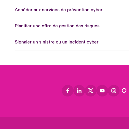
Lon
Accéder aux services de prévention cyber
Uni
US
Planifier une offre de gestion des risques
Asia
Cana
Signaler un sinistre ou un incident cyber
Can
Eur
Ger
Spa
Lati