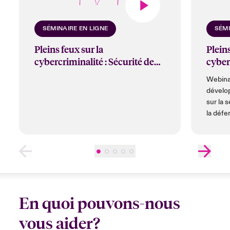
SÉMINAIRE EN LIGNE
SÉMI
Pleins feux sur la
Pleins
cybercriminalité : Sécurité de
cyberc
l'informatique en nuage et des
sur l
Webinai
applications Web
2019
dévelo
sur la 
la défe
tactiqu
sécurit
bogues 
techno
En quoi pouvons-nous
vous aider?