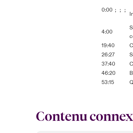
0:00 ; ; ;
I
S
4:00
c
19:40
C
26:27
S
37:40
C
46:20
B
53:15
Contenu connex