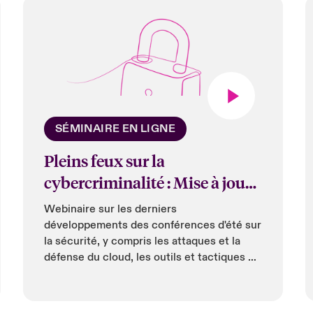
SÉMINAIRE EN LIGNE
Pleins feux sur la
cybercriminalité : Mise à jour
sur le piratage informatique
Webinaire sur les derniers
en 2019
développements des conférences d'été sur
la sécurité, y compris les attaques et la
défense du cloud, les outils et tactiques de
chasse aux menaces, la sécurité de l'IoT et
les primes aux bogues offertes par les
entreprises technologiques.