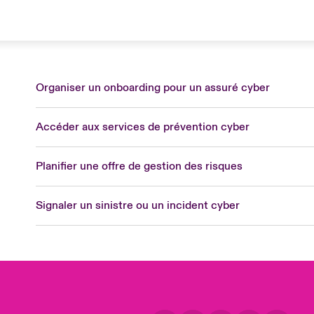
Organiser un onboarding pour un assuré cyber
Lon
Accéder aux services de prévention cyber
Uni
US
Planifier une offre de gestion des risques
Asia
Cana
Signaler un sinistre ou un incident cyber
Can
Eur
Ger
Spa
Lati