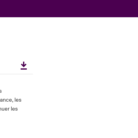
s
tance, les
nuer les