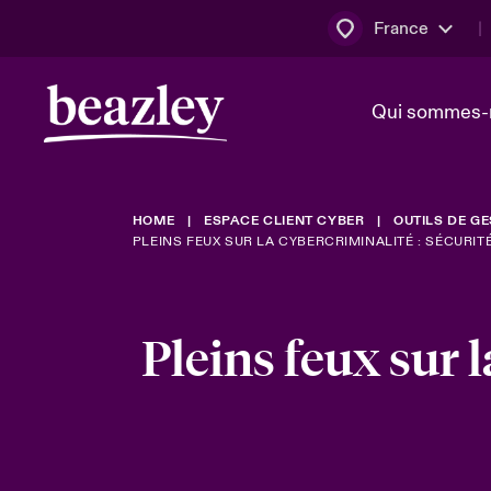
France
Qui sommes-
HOME
ESPACE CLIENT CYBER
OUTILS DE G
Conseil d’ad
Client Cybe
Bowler bro
PLEINS FEUX SUR LA CYBERCRIMINALITÉ : SÉCURIT
direction
Nous rejoin
Lumière sur
Qui sommes-nous ?
Dernières Actualités
Pleins feux sur l
Technologi
Espace assurés
Beazley no
au poste d
France