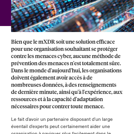
anada (French)
anada (French)
anada (French)
anada (French)
anada (French)
anada (French)
anada (French)
anada (French)
anada (French)
anada (French)
anada (French)
France
pe Beazley
ère sur les risques environnementaux et climatiques 2025
urope
urope
urope
urope
urope
urope
urope
urope
urope
urope
urope
Nous contacter
 Spectrum Cyber
ermany
ermany
ermany
ermany
ermany
ermany
ermany
ermany
ermany
ermany
ermany
Bien que le mXDR soit une solution efficace
Connexion
pour une organisation souhaitant se protéger
ley nomme Michèle Horner au poste de Country Manage
pain
pain
pain
pain
pain
pain
pain
pain
pain
pain
pain
contre les menaces cyber, aucune méthode de
ce
Indemnisation
prévention des menaces n'est totalement sûre.
atin America
atin America
atin America
atin America
atin America
atin America
atin America
atin America
atin America
atin America
atin America
Dans le monde d'aujourd'hui, les organisations
rdéfense : le mXDR, une solution de détection et réponse
doivent également avoir accès à de
Investor Relations
ncidents
nombreuses données, à des renseignements
de dernière minute, ainsi qu'à l'expérience, aux
ncidents Cybers qui auraient pu être évités
ressources et à la capacité d'adaptation
nécessaires pour contrer toute menace.
Le fait d'avoir un partenaire disposant d'un large
éventail d'experts peut certainement aider une
organisation à naviguer plus facilement dans le