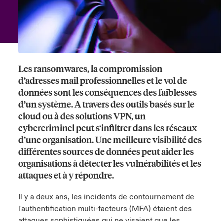
anada (French)
anada (French)
anada (French)
anada (French)
anada (French)
anada (French)
anada (French)
anada (French)
anada (French)
anada (French)
anada (French)
France
pe Beazley
ère sur les risques environnementaux et climatiques 2025
urope
urope
urope
urope
urope
urope
urope
urope
urope
urope
urope
Nous contacter
 Spectrum Cyber
ermany
ermany
ermany
ermany
ermany
ermany
ermany
ermany
ermany
ermany
ermany
Les ransomwares, la compromission
Connexion
d’adresses mail professionnelles et le vol de
ley nomme Michèle Horner au poste de Country Manage
pain
pain
pain
pain
pain
pain
pain
pain
pain
pain
pain
données sont les conséquences des faiblesses
ce
Indemnisation
d’un système. A travers des outils basés sur le
atin America
atin America
atin America
atin America
atin America
atin America
atin America
atin America
atin America
atin America
atin America
cloud ou à des solutions VPN, un
rdéfense : le mXDR, une solution de détection et réponse
cybercriminel peut s‘infiltrer dans les réseaux
Investor Relations
ncidents
d’une organisation. Une meilleure visibilité des
différentes sources de données peut aider les
ncidents Cybers qui auraient pu être évités
organisations à détecter les vulnérabilités et les
attaques et à y répondre.
Il y a deux ans, les incidents de contournement de
l'authentification multi-facteurs (MFA) étaient des
attaques sophistiquées qui ne visaient que les