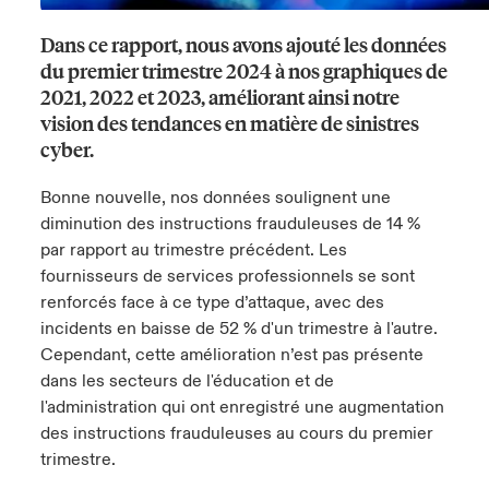
Dans ce rapport, nous avons ajouté les données
anada (French)
anada (French)
anada (French)
anada (French)
anada (French)
anada (French)
anada (French)
anada (French)
anada (French)
anada (French)
anada (French)
France
pe Beazley
ère sur les risques environnementaux et climatiques 2025
du premier trimestre 2024 à nos graphiques de
urope
urope
urope
urope
urope
urope
urope
urope
urope
urope
urope
2021, 2022 et 2023, améliorant ainsi notre
Nous contacter
 Spectrum Cyber
vision des tendances en matière de sinistres
ermany
ermany
ermany
ermany
ermany
ermany
ermany
ermany
ermany
ermany
ermany
cyber.
Connexion
ley nomme Michèle Horner au poste de Country Manage
pain
pain
pain
pain
pain
pain
pain
pain
pain
pain
pain
Bonne nouvelle, nos données soulignent une
ce
diminution des instructions frauduleuses de 14 %
Indemnisation
atin America
atin America
atin America
atin America
atin America
atin America
atin America
atin America
atin America
atin America
atin America
par rapport au trimestre précédent. Les
rdéfense : le mXDR, une solution de détection et réponse
fournisseurs de services professionnels se sont
Investor Relations
ncidents
renforcés face à ce type d’attaque, avec des
incidents en baisse de 52 % d'un trimestre à l'autre.
ncidents Cybers qui auraient pu être évités
Cependant, cette amélioration n’est pas présente
dans les secteurs de l'éducation et de
l'administration qui ont enregistré une augmentation
des instructions frauduleuses au cours du premier
trimestre.