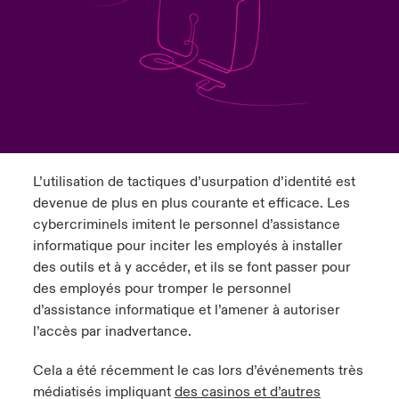
anada (French)
anada (French)
anada (French)
anada (French)
anada (French)
anada (French)
anada (French)
anada (French)
anada (French)
anada (French)
anada (French)
France
pe Beazley
ère sur les risques environnementaux et climatiques 2025
urope
urope
urope
urope
urope
urope
urope
urope
urope
urope
urope
Nous contacter
 Spectrum Cyber
ermany
ermany
ermany
ermany
ermany
ermany
ermany
ermany
ermany
ermany
ermany
Connexion
ley nomme Michèle Horner au poste de Country Manage
pain
pain
pain
pain
pain
pain
pain
pain
pain
pain
pain
ce
L’utilisation de tactiques d’usurpation d’identité est
Indemnisation
atin America
atin America
atin America
atin America
atin America
atin America
atin America
atin America
atin America
atin America
atin America
devenue de plus en plus courante et efficace. Les
rdéfense : le mXDR, une solution de détection et réponse
cybercriminels imitent le personnel d’assistance
Investor Relations
ncidents
informatique pour inciter les employés à installer
des outils et à y accéder, et ils se font passer pour
ncidents Cybers qui auraient pu être évités
des employés pour tromper le personnel
d’assistance informatique et l’amener à autoriser
l’accès par inadvertance.
Cela a été récemment le cas lors d’événements très
médiatisés impliquant
des casinos et d’autres