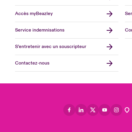
Accès myBeazley
Ser
Lon
Uni
Service indemnisations
Co
US
Asia
S’entretenir avec un souscripteur
Cana
Can
Contactez-nous
Eur
Ger
Spa
Lati