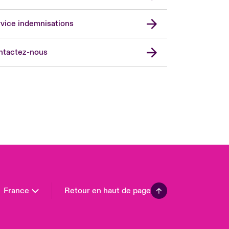
vice indemnisations
don Market
ted Kingdom
ntactez-nous
A
 Pacific
da (English)
ada (French)
ope
many
in
n America
France
Retour en haut de page