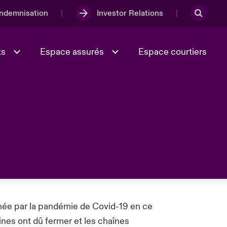
Indemnisation
Investor Relations
ts
Espace assurés
Espace courtiers
Lumière sur la transition
Culture et valeurs
énergétique 2026
iques
Full Spectrum Cyber
e
Les Incidents Cybers qui auraient
hée par la pandémie de Covid-19 en ce
onse
pu être évités
ines ont dû fermer et les chaînes