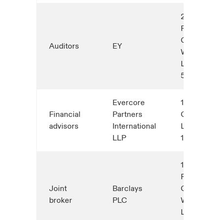
25 Churchi
Place,
Canary
Auditors
EY
Wharf,
London E1
5EY
Evercore
15 Stanhop
Financial
Partners
Gate,
advisors
International
London W1
LLP
1LN
1 Churchill
Place,
Joint
Barclays
Canary
broker
PLC
Wharf,
London, E1