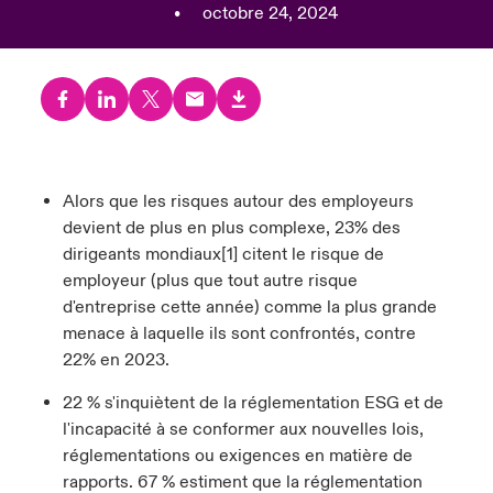
•
octobre 24, 2024
anada (French)
anada (French)
anada (French)
anada (French)
anada (French)
anada (French)
anada (French)
anada (French)
anada (French)
anada (French)
anada (French)
France
pe Beazley
ère sur les risques environnementaux et climatiques 2025
urope
urope
urope
urope
urope
urope
urope
urope
urope
urope
urope
Nous contacter
 Spectrum Cyber
ermany
ermany
ermany
ermany
ermany
ermany
ermany
ermany
ermany
ermany
ermany
Connexion
ley nomme Michèle Horner au poste de Country Manage
pain
pain
pain
pain
pain
pain
pain
pain
pain
pain
pain
Alors que les risques autour des employeurs
ce
Indemnisation
devient de plus en plus complexe, 23% des
atin America
atin America
atin America
atin America
atin America
atin America
atin America
atin America
atin America
atin America
atin America
dirigeants mondiaux[1] citent le risque de
rdéfense : le mXDR, une solution de détection et réponse
employeur (plus que tout autre risque
Investor Relations
ncidents
d'entreprise cette année) comme la plus grande
menace à laquelle ils sont confrontés, contre
ncidents Cybers qui auraient pu être évités
22% en 2023.
22 % s'inquiètent de la réglementation ESG et de
l'incapacité à se conformer aux nouvelles lois,
réglementations ou exigences en matière de
rapports. 67 % estiment que la réglementation