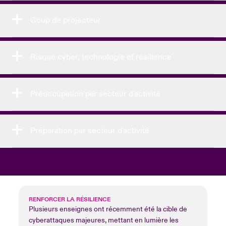
Coup de projecteur
Risque cyber, technologie et résilience
Préoccupation par secteur d'activité
Préparation par secteur d'activité
RENFORCER LA RÉSILIENCE
Plusieurs enseignes ont récemment été la cible de
cyberattaques majeures, mettant en lumière les