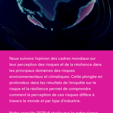
anada (French)
anada (French)
anada (French)
anada (French)
anada (French)
anada (French)
anada (French)
anada (French)
anada (French)
anada (French)
anada (French)
France
pe Beazley
ère sur les risques environnementaux et climatiques 2025
urope
urope
urope
urope
urope
urope
urope
urope
urope
urope
urope
Nous contacter
 Spectrum Cyber
ermany
ermany
ermany
ermany
ermany
ermany
ermany
ermany
ermany
ermany
ermany
Connexion
ley nomme Michèle Horner au poste de Country Manage
pain
pain
pain
pain
pain
pain
pain
pain
pain
pain
pain
ce
Indemnisation
atin America
atin America
atin America
atin America
atin America
atin America
atin America
atin America
atin America
atin America
atin America
Nous suivons l'opinion des cadres mondiaux sur
rdéfense : le mXDR, une solution de détection et réponse
leur perception des risques et de la résilience dans
Investor Relations
ncidents
les principaux domaines des risques
environnementaux et climatiques. Cette plongée en
ncidents Cybers qui auraient pu être évités
profondeur dans les résultats de l'enquête sur le
risque et la résilience permet de comprendre
comment la perception de ces risques diffère à
travers le monde et par type d'industrie.