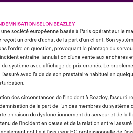
INDEMNISATION SELON BEAZLEY
 une société européenne basée à Paris opérant sur le m
té reçoit un ordre d’achat de la part d’un client. Son sys
as l’ordre en question, provoquant le plantage du serveu
'incident entraîne l'annulation d'une vente aux enchères et
ion du système avec affichage de prix erronés. Le problèm
 l'assuré avec l’aide de son prestataire habituel en quelqu
rturbation.
ation des circonstances de l’incident à Beazley, l'assuré r
demnisation de la part de l'un des membres du système 
rte en raison du dysfonctionnement du serveur et de la f
enu de l'incident en cause et de la relation entre l'assuré 
t également notifié à l'assureur RC professionnelle de l’as