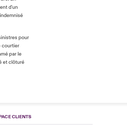
nent d'un
, indemnisé
sinistres pour
 courtier
lamé par le
é et clôturé
PACE CLIENTS