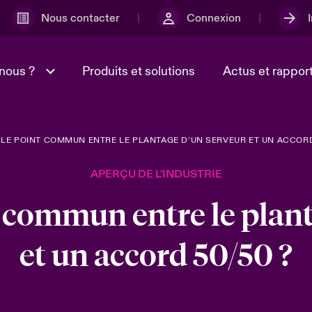
Nous contacter
Connexion
nous ?
Produits et solutions
Actus et rappor
 LE POINT COMMUN ENTRE LE PLANTAGE D’UN SERVEUR ET UN ACCORD
ministration et
r
Signaler un cyber-incident
adcast
Sustainability
Dans le fauteuil
APERÇU DE L'INDUSTRIE
dre
Groupe Beazley
Lumière sur les risques
t commun entre le plan
 les risques Cyber &
environnementaux et climat
es 2026
2025
et un accord 50/50 ?
mme Michèle Horner
Cyberdéfense : le mXDR, un
e Country Manage
solution de détection et rép
aux incidents