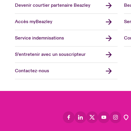
Devenir courtier partenaire Beazley
Bea
Accès myBeazley
Ser
Lon
Uni
Service indemnisations
Co
US
Asia
S’entretenir avec un souscripteur
Cana
Can
Contactez-nous
Eur
Ger
Spa
Lati