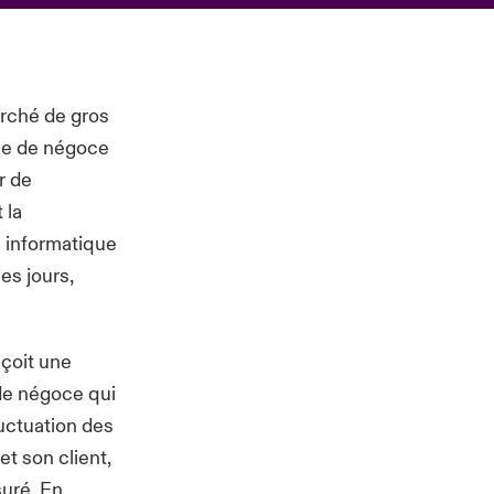
arché de gros
tème de négoce
r de
 la
e informatique
es jours,
eçoit une
de négoce qui
luctuation des
et son client,
suré. En