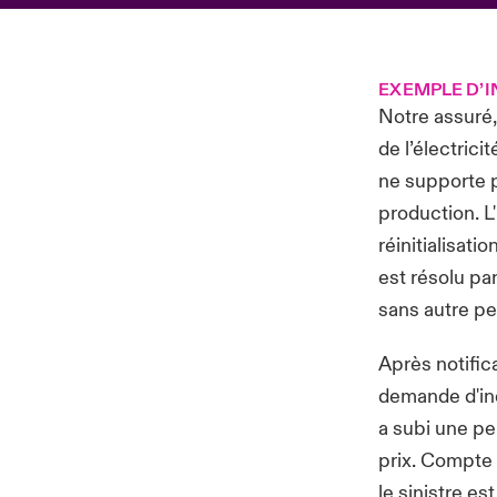
EXEMPLE D’
Notre assuré,
de l’électrici
ne supporte p
production. L
réinitialisat
est résolu par
sans autre pe
Après notific
demande d'in
a subi une pe
prix. Compte t
le sinistre es