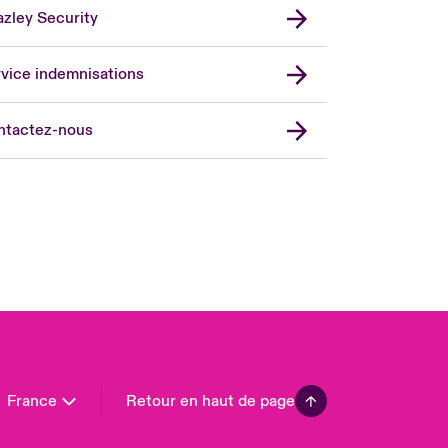
zley Security
vice indemnisations
don Market
ted Kingdom
ntactez-nous
A
 Pacific
da (English)
ada (French)
ope
many
in
n America
France
Retour en haut de page