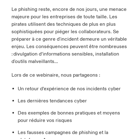
Le phishing reste, encore de nos jours, une menace
anada (French)
anada (French)
anada (French)
anada (French)
anada (French)
anada (French)
anada (French)
anada (French)
anada (French)
anada (French)
anada (French)
France
majeure pour les entreprises de toute taille. Les
pe Beazley
ère sur les risques environnementaux et climatiques 2025
pirates utilisent des techniques de plus en plus
urope
urope
urope
urope
urope
urope
urope
urope
urope
urope
urope
Nous contacter
sophistiquées pour piéger les collaborateurs. Se
 Spectrum Cyber
préparer à ce genre d'incident demeure un véritable
ermany
ermany
ermany
ermany
ermany
ermany
ermany
ermany
ermany
ermany
ermany
enjeu. Les conséquences peuvent être nombreuses
Connexion
ley nomme Michèle Horner au poste de Country Manage
pain
pain
pain
pain
pain
pain
pain
pain
pain
pain
pain
: divulgation d’informations sensibles, installation
ce
d'outils malveillants...
Indemnisation
atin America
atin America
atin America
atin America
atin America
atin America
atin America
atin America
atin America
atin America
atin America
rdéfense : le mXDR, une solution de détection et réponse
Lors de ce webinaire, nous partageons :
Investor Relations
ncidents
Un retour d’expérience de nos incidents cyber
ncidents Cybers qui auraient pu être évités
Les dernières tendances cyber
Des exemples de bonnes pratiques et moyens
pour réduire vos risques
Les fausses campagnes de phishing et la