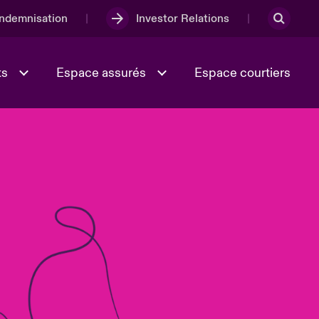
Indemnisation
Investor Relations
ts
Espace assurés
Espace courtiers
Lumière sur la transition
Culture et valeurs
énergétique 2026
iques
Full Spectrum Cyber
e
Les Incidents Cybers qui auraient
onse
pu être évités