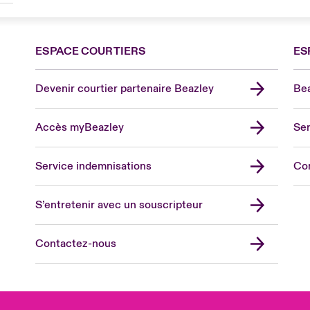
ESPACE COURTIERS
ES
Devenir courtier partenaire Beazley
Bea
Accès myBeazley
Ser
Lon
Uni
Service indemnisations
Co
US
Asia
S’entretenir avec un souscripteur
Cana
Can
Contactez-nous
Eur
Ger
Spa