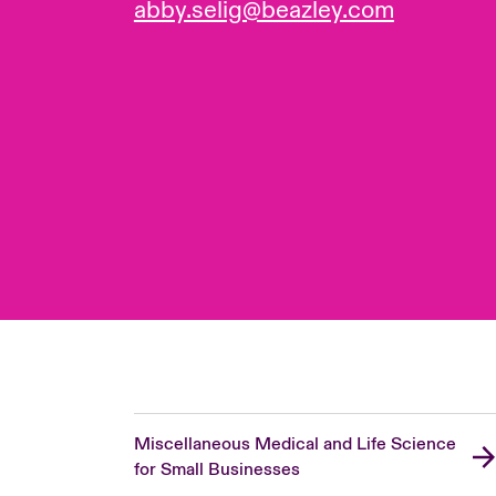
abby.selig@beazley.com
Miscellaneous Medical and Life Science
for Small Businesses