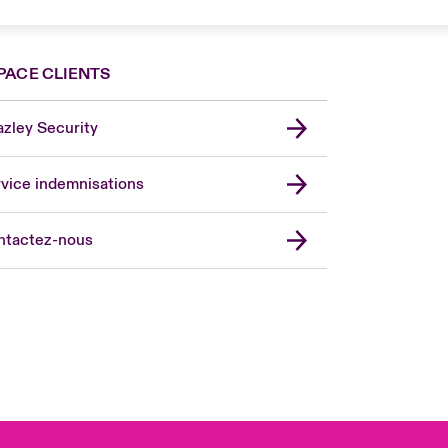
PACE CLIENTS
zley Security
vice indemnisations
don Market
ted Kingdom
ntactez-nous
A
 Pacific
da (English)
ada (French)
ope
many
in