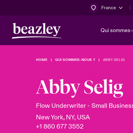
France
Qui sommes-
HOME
QUI SOMMES-NOUS ?
ABBY SELIG
Conseil d’ad
Client Cybe
Bowler bro
direction
Abby Selig
Nous rejoin
Lumière sur
Qui sommes-nous ?
Dernières Actualités
Technologi
Espace assurés
Flow Underwriter - Small Busines
Beazley no
New York, NY, USA
au poste d
+1 860 677 3552
France