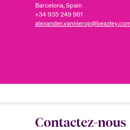
Barcelona, Spain
+34 935 249 961
alexander.vannierop@beazley.co
Contactez-nous