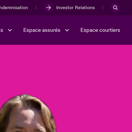
Indemnisation
Investor Relations
ts
Espace assurés
Espace courtiers
Lumière sur la transition
Culture et valeurs
énergétique 2026
iques
Full Spectrum Cyber
e
Les Incidents Cybers qui auraient
onse
pu être évités