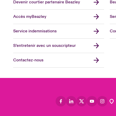
Devenir courtier partenaire Beazley
Bea
Accès myBeazley
Ser
Lon
Uni
Service indemnisations
Co
US
Asia
S’entretenir avec un souscripteur
Cana
Can
Contactez-nous
Eur
Ger
Spa
Lati