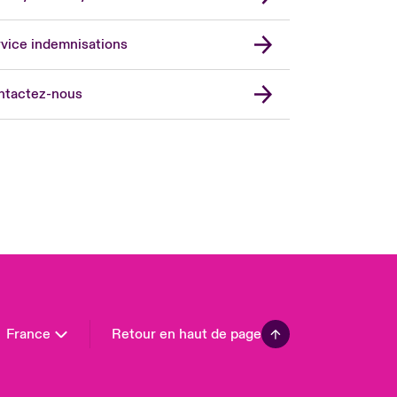
vice indemnisations
don Market
ted Kingdom
ntactez-nous
A
 Pacific
da (English)
ada (French)
ope
many
in
n America
France
Retour en haut de page