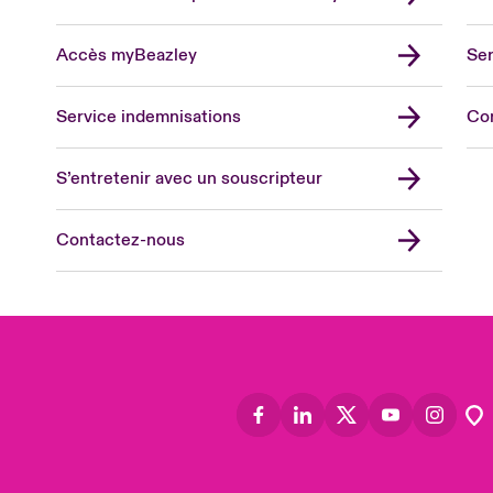
Accès myBeazley
Ser
Lon
Uni
Service indemnisations
Co
US
Asia
S’entretenir avec un souscripteur
Cana
Can
Contactez-nous
Eur
Ger
Spa
Lati