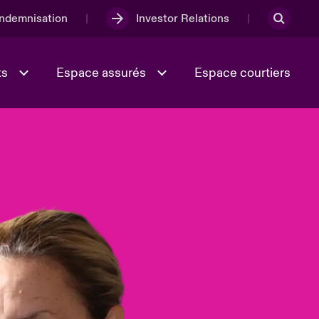
Indemnisation
Investor Relations
ts
Espace assurés
Espace courtiers
Lumière sur la transition
Culture et valeurs
énergétique 2026
iques
Full Spectrum Cyber
e
Les Incidents Cybers qui auraient
onse
pu être évités