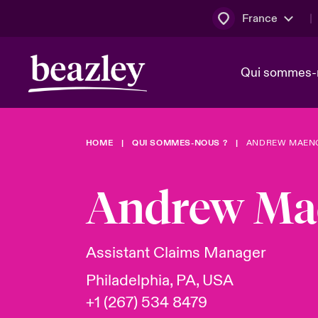
France
Qui sommes-
HOME
QUI SOMMES-NOUS ?
ANDREW MAEN
Conseil d’ad
Client Cybe
Bowler bro
direction
Andrew Ma
Nous rejoin
Lumière sur
Qui sommes-nous ?
Dernières Actualités
Technologi
Espace assurés
Assistant Claims Manager
Beazley no
Philadelphia, PA, USA
au poste d
+1 (267) 534 8479
France