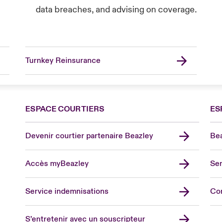
data breaches, and advising on coverage.
Turnkey Reinsurance
ESPACE COURTIERS
ES
Devenir courtier partenaire Beazley
Bea
Accès myBeazley
Ser
Lon
Uni
Service indemnisations
Co
US
Asia
S’entretenir avec un souscripteur