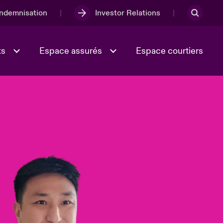
Indemnisation
Investor Relations
ts
Espace assurés
Espace courtiers
Lumière sur la transition
Culture et valeurs
énergétique 2026
iques
Full Spectrum Cyber
e
Les Incidents Cybers qui auraient
onse
pu être évités