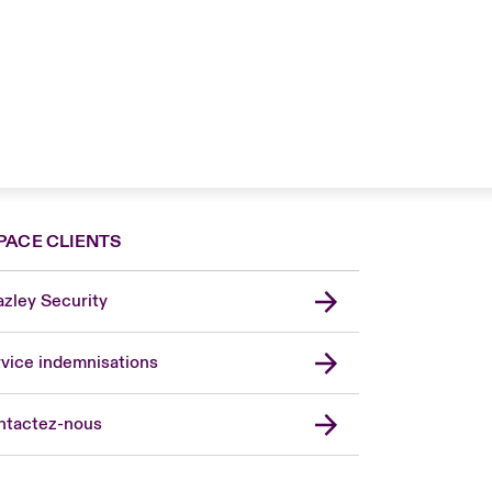
PACE CLIENTS
zley Security
vice indemnisations
don Market
ted Kingdom
ntactez-nous
A
 Pacific