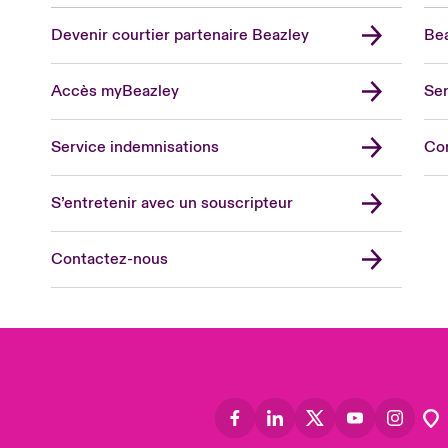
Devenir courtier partenaire Beazley
Bea
Accès myBeazley
Ser
Lon
Uni
Service indemnisations
Co
US
Asia
S’entretenir avec un souscripteur
Cana
Can
Contactez-nous
Eur
Ger
Spa
Lati