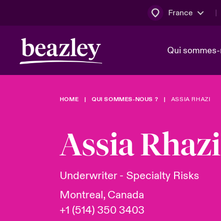
France
Qui sommes-
HOME
QUI SOMMES-NOUS ?
ASSIA RHAZI
Conseil d’ad
Client Cybe
Bowler bro
direction
Assia Rhazi
Nous rejoin
Lumière sur
Qui sommes-nous ?
Dernières Actualités
Technologi
Espace assurés
Underwriter - Specialty Risks
Beazley no
Montreal, Canada
au poste d
+1 (514) 350 3403
France