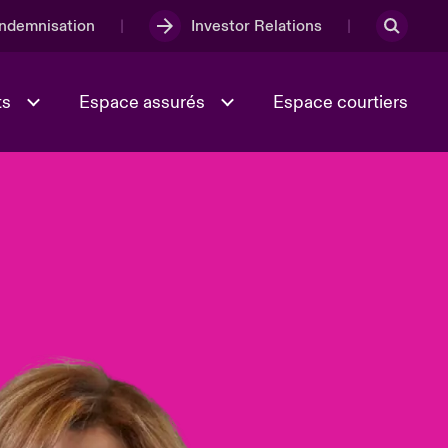
Indemnisation
Investor Relations
ts
Espace assurés
Espace courtiers
Lumière sur la transition
Culture et valeurs
énergétique 2026
iques
Full Spectrum Cyber
e
Les Incidents Cybers qui auraient
onse
pu être évités