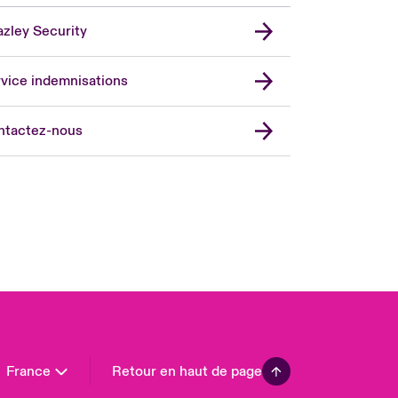
zley Security
vice indemnisations
don Market
ted Kingdom
ntactez-nous
A
 Pacific
da (English)
ada (French)
ope
many
in
n America
France
Retour en haut de page