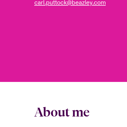
carl.puttock@beazley.com
About me