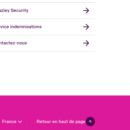
zley Security
vice indemnisations
don Market
ted Kingdom
ntactez-nous
A
 Pacific
da (English)
ada (French)
ope
many
in
n America
France
Retour en haut de page