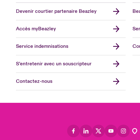
Devenir courtier partenaire Beazley
Bea
Accès myBeazley
Ser
Lon
Uni
Service indemnisations
Co
US
Asia
S’entretenir avec un souscripteur
Cana
Can
Contactez-nous
Eur
Ger
Spa
Lati