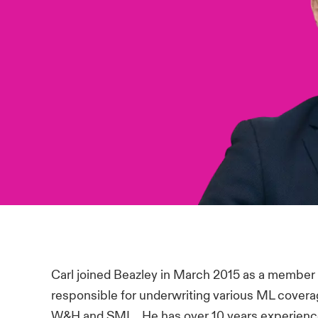
Carl joined Beazley in March 2015 as a member 
responsible for underwriting various ML coverag
W&H and SML. He has over 10 years experience 