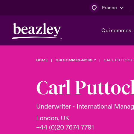
France
Qui sommes-
HOME
QUI SOMMES-NOUS ?
CARL PUTTOCK
Conseil d’ad
Client Cybe
Bowler bro
direction
Carl Puttoc
Nous rejoin
Lumière sur
Qui sommes-nous ?
Dernières Actualités
Technologi
Espace assurés
Underwriter - International Manag
Beazley no
London, UK
au poste d
+44 (0)20 7674 7791
France