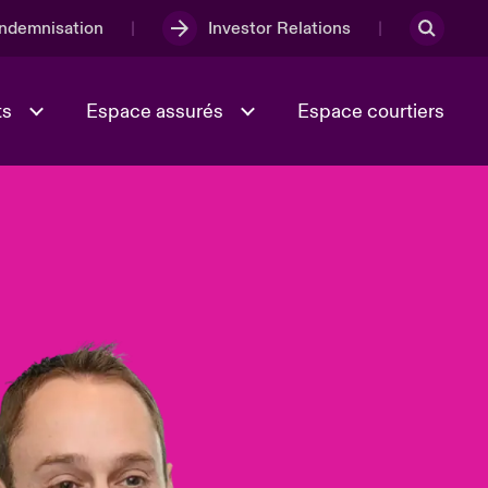
Indemnisation
Investor Relations
ts
Espace assurés
Espace courtiers
Lumière sur la transition
Culture et valeurs
énergétique 2026
iques
Full Spectrum Cyber
e
Les Incidents Cybers qui auraient
onse
pu être évités