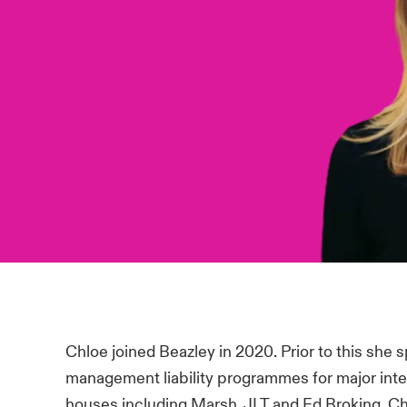
Chloe joined Beazley in 2020. Prior to this she 
management liability programmes for major inter
houses including Marsh, JLT and Ed Broking. Ch