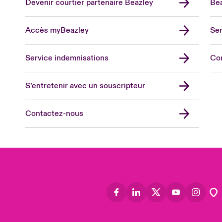
Devenir courtier partenaire Beazley
Bea
Accès myBeazley
Ser
Lon
Uni
Service indemnisations
Co
US
Asia
S’entretenir avec un souscripteur
Cana
Can
Contactez-nous
Eur
Ger
Spa
Lati