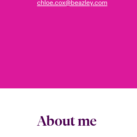
chloe.cox@beazley.com
About me