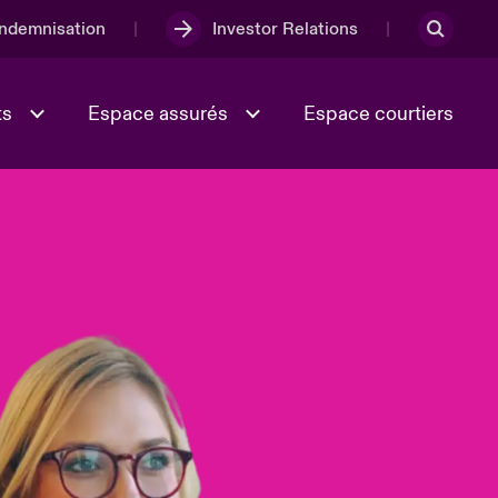
Indemnisation
Investor Relations
ts
Espace assurés
Espace courtiers
Lumière sur la transition
Culture et valeurs
énergétique 2026
iques
Full Spectrum Cyber
e
Les Incidents Cybers qui auraient
onse
pu être évités