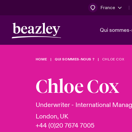
France
Qui sommes-
HOME
QUI SOMMES-NOUS ?
CHLOE COX
Conseil d’ad
Client Cybe
Bowler bro
direction
Chloe Cox
Nous rejoin
Lumière sur
Qui sommes-nous ?
Dernières Actualités
Technologi
Espace assurés
Underwriter - International Manag
Beazley no
London, UK
au poste d
+44 (0)20 7674 7005
France