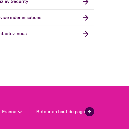
zley Security
vice indemnisations
don Market
ted Kingdom
ntactez-nous
A
 Pacific
da (English)
ada (French)
ope
many
in
n America
France
Retour en haut de page