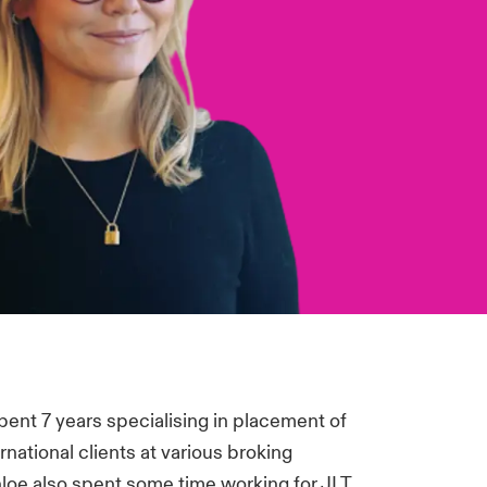
spent 7 years specialising in placement of
national clients at various broking
loe also spent some time working for JLT